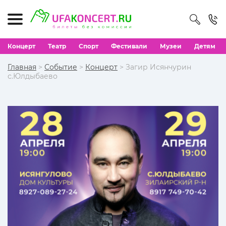
Концерт
Театр
Спорт
Фестивали
Музеи
Детям
Главная
>
Событие
>
Концерт
> Загир Исянчурин
с.Юлдыбаево