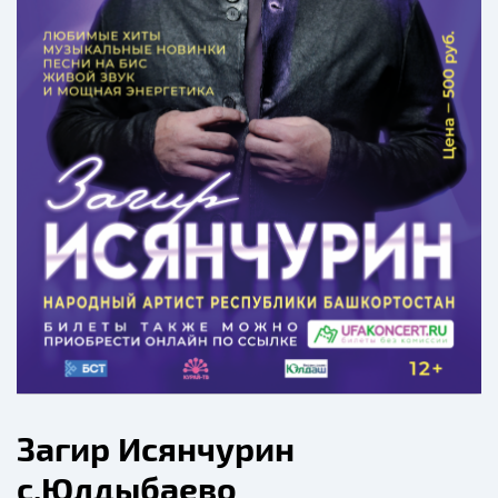
Загир Исянчурин
с.Юлдыбаево