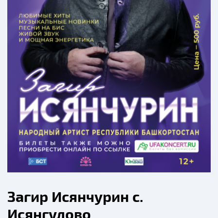
Загир Исянчурин с.
Исянгулово