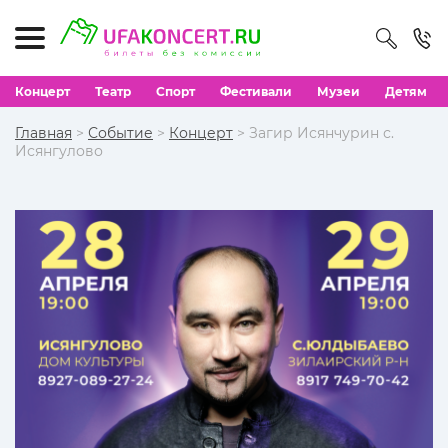
Концерт
Театр
Спорт
Фестивали
Музеи
Детям
Главная
>
Событие
>
Концерт
> Загир Исянчурин с.
Исянгулово