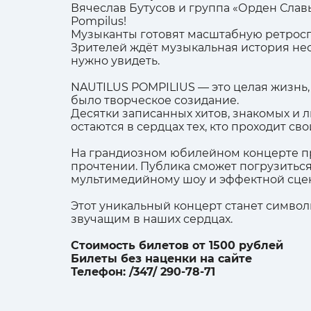
Вячеслав Бутусов и группа «Орден Сла
Pompilus!
Музыканты готовят масштабную ретроспе
Зрителей ждёт музыкальная история нес
нужно увидеть.
NAUTILUS POMPILIUS — это целая жизнь,
было творческое созидание.
Десятки записанных хитов, знакомых и 
остаются в сердцах тех, кто проходит с
На грандиозном юбилейном концерте пр
прочтении. Публика сможет погрузитьс
мультимедийному шоу и эффектной сце
Этот уникальный концерт станет символ
звучащим в наших сердцах.
Стоимость билетов от 1500 рублей
Билеты без наценки на сайте
Телефон: /347/ 290-78-71