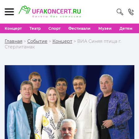
Концерт
Театр
Спорт
Фестивали
Музеи
Детям
Главная
>
Событие
>
Концерт
> ВИА Синяя птица г.
Стерлитамак