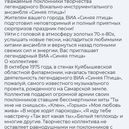
Уважаемые поклонники творчества
легендарного Вокально-инструментального
ансамбля «Синяя птица»!
Жителям вашего города, ВИА «Синяя птица»
подготовил неповторимый и полный приятных
сюрпризов праздник песни!
Уйти с головой в атмосферу золотых 70-х-80х,
услышать новые песни, насладиться любимыми
хитами ансамбля и вернуться назад полными
свежих сил и энергии, Вас приглашает
легендарный ВИА «Синяя птица»
О коллективе:
В октябре 1975 года, в стенах Куйбышевской
областной филармонии, началась творческая
деятельность легендарного ВИА «Синяя Птица»,
пожалуй, самого известного музыкального
проекта, рожденного на Самарской земле.
Коллектив подарил огромной армии своих
поклонников ставшие бессмертными хиты “Ты
мне не снишься», «Клен», «Горько» «Моя любовь
жива» «В море ходят пароходы», «Я иду тебе
навстречу «Так вот какая ты»,»Белый теплоход» и
многие другие. Творчество коллектива не
оставляет равнодушными ни поклонников с