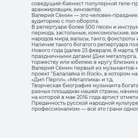
соведущий-баянист популярной теле-про
аранжировщик, киноактёр.
Валерий Сёмин — это человек-праздник
аудиторию с пол-оборота.
В репертуаре более 500 песен и инстру
периода, застольные, комсомольские, 
народов мира, вальсы, танго, фокстроты и 
Наличие такого богатого репертуара по
Нового года (далее 23 февраля, 8 марта,
праздничными датами (Дни металлурга, с
торжеству или юбилею в кругу близких и
Валерий Сёмин первый из музыкантов-н
проект “Балалайка in Rock», в котором 
«Дип Пёрпл», «Металлика» и т.д.
Творческая биография музыканта богата
разных площадках нашей страны, начина
на которой в мае 2016 года артист отмет
Преданность русской народной культуре
профессионализм — всё это грани одног