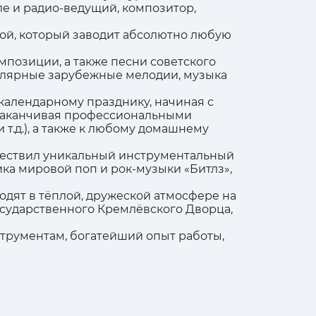
е и радио-ведущий, композитор,
ой, который заводит абсолютно любую
мпозиции, а также песни советского
пулярные зарубежные мелодии, музыка
календарному празднику, начиная с
 и заканчивая профессиональными
т.д.), а также к любому домашнему
уществил уникальный инструментальный
ика мировой поп и рок-музыки «Битлз»,
одят в тёплой, дружеской атмосфере на
осударственного Кремлёвского Дворца,
струментам, богатейший опыт работы,