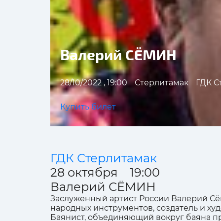
Валерий СЁМИН
28/10/2022 , 19:00
Стерлитамак
ГДК С
Купить билет
ГДК Стерлитамак
28 октября 19:00
Валерий СЁМИН
Заслуженный артист России Валерий Сё
народных инструментов, создатель и ху
Баянист, объединяющий вокруг баяна п