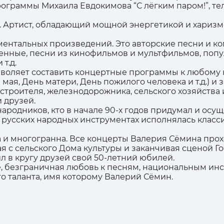
граммы Михаила Евдокимова “С лёгким паром!”, тел
. Артист, обладающий мощной энергетикой и харизм
ментальных произведений. Это авторские песни и ко
военные, песни из кинофильмов и мультфильмов, по
т.д.
зволяет составить концертные программы к любому 
 9 мая, День матери, День пожилого человека и т.д.)
троителя, железнодорожника, сельского хозяйства и 
 друзей.
ародников, кто в начале 90-х годов придумал и ос
на русских народных инструментах исполнялась класс
 и многогранна. Все концерты Валерия Сёмина прох
я с сельского Дома культуры и заканчивая сценой Г
ил в кругу друзей свой 50-летний юбилей.
, безграничная любовь к песням, национальным ин
о таланта, имя которому Валерий Сёмин.