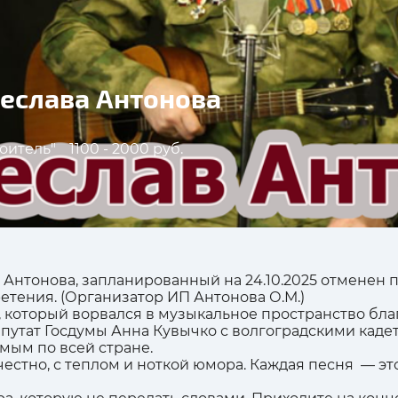
чеслава Антонова
оитель"
1100 - 2000 руб.
Антонова, запланированный на 24.10.2025 отменен 
етения. (Организатор ИП Антонова О.М.)
 который ворвался в музыкальное пространство благ
депутат Госдумы Анна Кувычко с волгоградскими кад
мым по всей стране.
: честно, с теплом и ноткой юмора. Каждая песня — эт