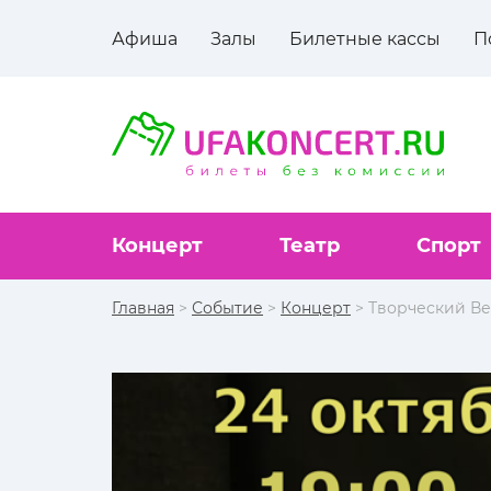
Афиша
Залы
Билетные кассы
П
Концерт
Театр
Спорт
Главная
>
Событие
>
Концерт
> Творческий Ве