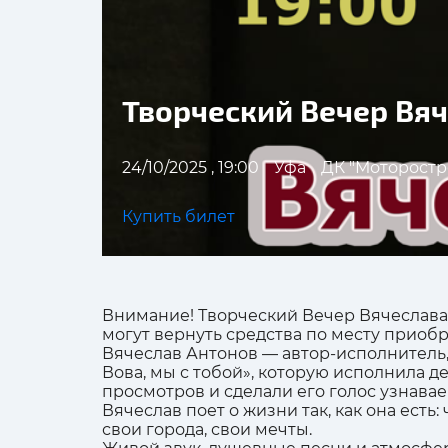
Творческий Вечер Вя
24/10/2025 , 19:00
Уфа
ДК "Моторостр
Купить билет
Внимание! Творческий Вечер Вячеслава 
могут вернуть средства по месту приобр
Вячеслав Антонов — автор-исполнитель,
Вова, мы с тобой», которую исполнила 
просмотров и сделали его голос узнавае
Вячеслав поет о жизни так, как она есть
свои города, свои мечты.