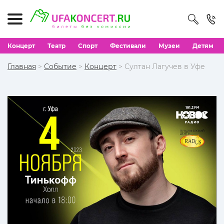
Концерт
Театр
Спорт
Фестивали
Музеи
Детям
Главная
>
Событие
>
Концерт
> Султан Лагучев в Уфе