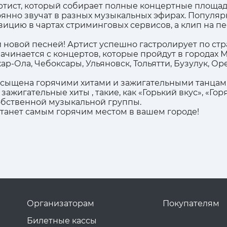
тист, который собирает полные концертные площадк
оянно звучат в разных музыкальных эфирах. Популяр
ицию в чартах стриминговых сервисов, а клип на пе
й новой песней! Артист успешно гастролирует по стр
начинается с концертов, которые пройдут в городах М
ар-Ола, Чебоксары, Ульяновск, Тольятти, Бузулук, 
асыщена горячими хитами и зажигательными танцам
ажигательные хиты , такие, как «Горький вкус», «Гор
обственной музыкальной группы.
станет самым горячим местом в вашем городе!
Организаторам
Покупателям
Билетные кассы