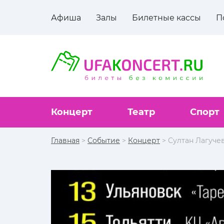
Афиша
Залы
Билетные кассы
П
Концерт
Театр
Спорт
Главная
>
Событие
>
Концерт
> Султан Лагуче