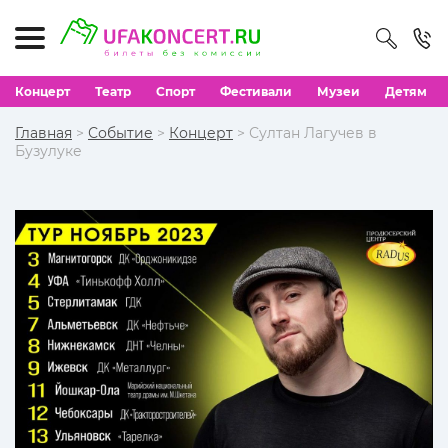
Концерт
Театр
Спорт
Фестивали
Музеи
Детям
Главная
>
Событие
>
Концерт
> Султан Лагучев в
Бузулуке