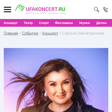
Концерт
Театр
Спорт
Фестивали
Музеи
Детям
Главная
>
Событие
>
Концерт
> Сирина Зайнетдинова