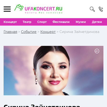
Концерт
Театр
Спорт
Фестивали
Музеи
Детям
Главная
>
Событие
>
Концерт
> Сирина Зайнетдинова
Сирина Зайнетдинова