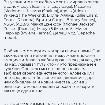
Вы услышите все любимые хиты мировых звезд
в одном шоу: Леди Гага (Lady Gaga), Мадонна
(Madonna), Шакира (Shakira), Адель (Adele),
Уикенд (The Weeknd), Билли Айлиш (Billie Eilish),
Риана (Rihanna), Бритни Спирс (Britney Spears),
АББА (ABBA), Майкл Джексон (Michael Jackson),
Роксет (Roxette), Марун 5 (Maroon 5), Милен
Фармер (Mylène Farmer), Депеш мод (Depeche
mode).
Любовь – это энергия, которая движет нами. Она
вдохновляет и наполняет нашу жизнь яркими
эмоциями. Колесо любви вращается для каждого
из нас, указывая путь к тому, кто предназначен
судьбой. Однажды мы его останавливаем,
выбирая своего единственного человека или
оно продолжает бесконечное движение, даря
нам обновления и новые чувства. Если вы
одиноки, то колесо любви способно подарить
вам еще один шанс.
В шоу «СИМФОНИЧЕСКИЕ ХИТЫ» КОЛЕСО