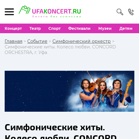
Концерт
Театр
Спорт
Фестивали
Музеи
Детям
Главная
>
Событие
>
Симфонический оркестр
>
Симфонические хиты. Колесо любви. CONCORD
ORCHESTRA, г. Уфа
Симфонические хиты.
Колесо любви. CONCORD