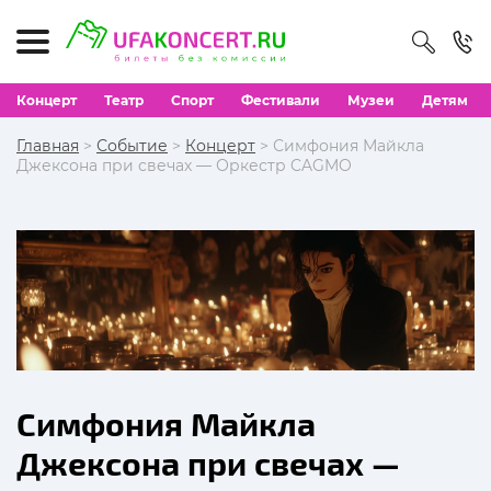
Концерт
Театр
Спорт
Фестивали
Музеи
Детям
Главная
>
Событие
>
Концерт
> Симфония Майкла
Джексона при свечах — Оркестр CAGMO
Симфония Майкла
Джексона при свечах —