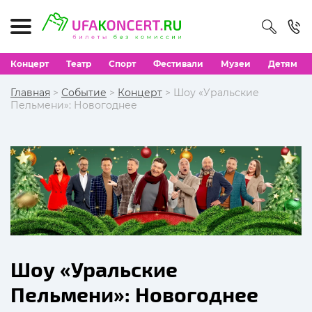
Концерт
Театр
Спорт
Фестивали
Музеи
Детям
Главная
>
Событие
>
Концерт
> Шоу «Уральские
Пельмени»: Новогоднее
Шоу «Уральские
Пельмени»: Новогоднее