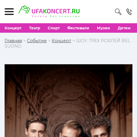
Концерт
Театр
Спорт
Фестивали
Музеи
Детям
Главная
>
Событие
>
Концерт
> ШОУ ТРЕХ РОЯЛЕЙ BEL
SUONO