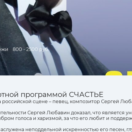
ёжи
800 - 2500 руб.
ртной программой СЧАСТЬЕ
а российской сцене – певец, композитор Сергей Лю
ятельности Сергей Любавин доказал, что является
ром голоса и харизмой, за что его любит и подде
аслужена неподдельной искренностью его песен, гл