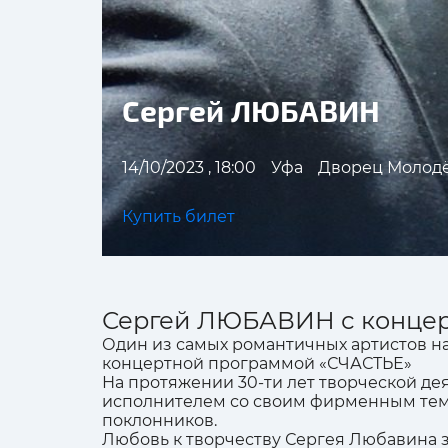
Сергей ЛЮБАВИН
14/10/2023 , 18:00
Уфа
Дворец Молод
Купить билет
Сергей ЛЮБАВИН с конце
Один из самых романтичных артистов н
концертной программой «СЧАСТЬЕ»
На протяжении 30-ти лет творческой де
исполнителем со своим фирменным темб
поклонников.
Любовь к творчеству Сергея Любавина з