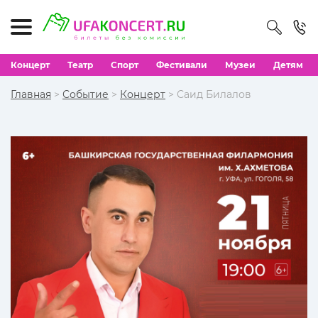
Концерт
Театр
Спорт
Фестивали
Музеи
Детям
Главная
>
Событие
>
Концерт
> Саид Билалов