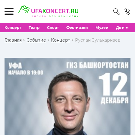
Концерт
Театр
Спорт
Фестивали
Музеи
Детям
Главная
>
Событие
>
Концерт
> Руслан Зулькарнаев