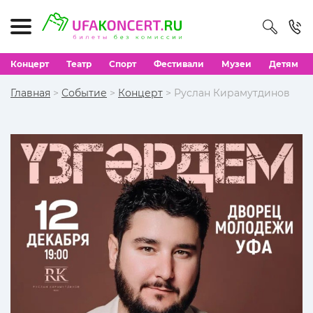
Концерт
Театр
Спорт
Фестивали
Музеи
Детям
Главная
>
Событие
>
Концерт
> Руслан Кирамутдинов