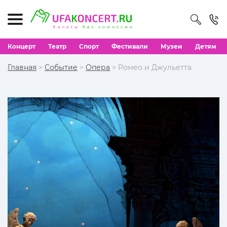
Концерт
Театр
Спорт
Фестивали
Музеи
Детям
Главная
>
Событие
>
Опера
> Ромео и Джульетта