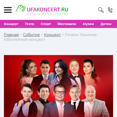
Концерт
Театр
Спорт
Фестивали
Музеи
Детям
Главная
>
Событие
>
Концерт
> Ризван Хакимов-
Юбилейный концерт