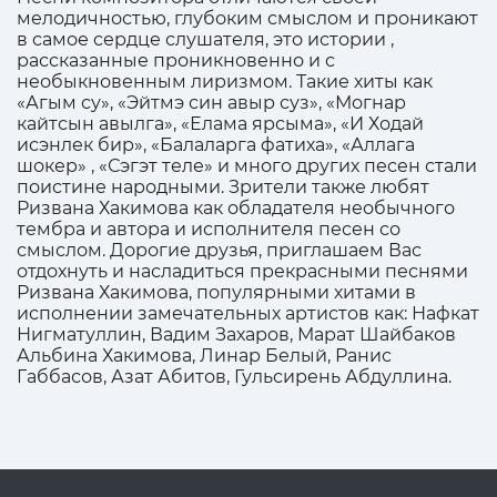
мелодичностью, глубоким смыслом и проникают
в самое сердце слушателя, это истории ,
рассказанные проникновенно и с
необыкновенным лиризмом. Такие хиты как
«Агым су», «Эйтмэ син авыр суз», «Могнар
кайтсын авылга», «Елама ярсыма», «И Ходай
исэнлек бир», «Балаларга фатиха», «Аллага
шокер» , «Сэгэт теле» и много других песен стали
поистине народными. Зрители также любят
Ризвана Хакимова как обладателя необычного
тембра и автора и исполнителя песен со
смыслом. Дорогие друзья, приглашаем Вас
отдохнуть и насладиться прекрасными песнями
Ризвана Хакимова, популярными хитами в
исполнении замечательных артистов как: Нафкат
Нигматуллин, Вадим Захаров, Марат Шайбаков
Альбина Хакимова, Линар Белый, Ранис
Габбасов, Азат Абитов, Гульсирень Абдуллина.