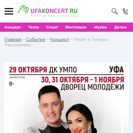
Концерт
Театр
Спорт
Фестивали
Музеи
Детям
Главная
>
Событие
>
Концерт
> Ризат и Зинира
Рамазановы