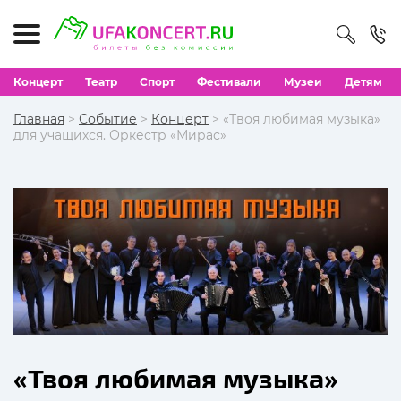
Концерт
Театр
Спорт
Фестивали
Музеи
Детям
Главная
>
Событие
>
Концерт
> «Твоя любимая музыка»
для учащихся. Оркестр «Мирас»
«Твоя любимая музыка»