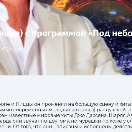
анция) с программой «Под не
 2500 руб.
опе и Ниццы он променял на большую сцену и хиты 
омимо современных молодых авторов французской эст
сем известные мировые хиты Джо Дассена, Шарля Аз
Гарда они звучат по-другому, но мурашки по коже у с
емени. От того, что они написаны и исполнены дейс