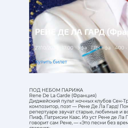
РЕНЕ ДЕ ЛА ГАРД (Фр
27/10/2024 , 17:00
Уфа
ГДК Уфа
400 -
Купить билет
ПОД НЕБОМ ПАРИЖА
Rene De La Garde (Франция)
Диджейский пульт ночных клубов Сен-Тр
композитор, поэт — Рене Де Ла Гард! П
репертуаре звучат старые, любимые и в
Пиаф, Патрисии Каас. Из уст Рене де Ла 
говорит сам Рене, — «Это песни без вр