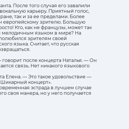
нта. После того случая его завалили
ю вокальную карьеру. Приятный голос,
ане, так и за ее пределами. Более
ен европейскому зрителю. Большую
осто! Кто, как не французы, может так
и мелодичным языком в мире? На
и полюбился зрителям своей
го языка. Считает, что русская
озвращаться.
 — говорит после концерта Наталья. — Он
вается связь. Нет никакого языкового
а Елена. — Это такое удовольствие —
. Шикарный концерт».
 Современная эстрада в лучшем случае
его своя манера, но у него получается