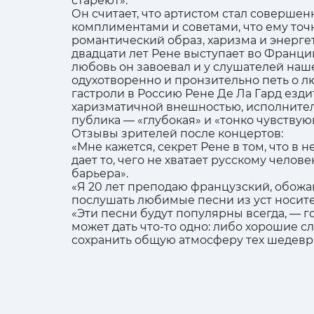
стареют».
Он считает, что артистом стал соверше
комплиментами и советами, что ему точно
романтический образ, харизма и энергет
двадцати лет Рене выступает во Франц
любовь он завоевал и у слушателей нашей
одухотворенно и пронзительно петь о 
гастроли в Россию Рене Де Ла Гард езди
харизматичной внешностью, исполнитель
публика — «глубокая» и «тонко чувству
Отзывы зрителей после концертов:
«Мне кажется, секрет Рене в том, что в 
дает то, чего не хватает русскому челов
барьера».
«Я 20 лет преподаю французский, обожа
послушать любимые песни из уст носите
«Эти песни будут популярны всегда, — г
может дать что-то одно: либо хорошие сл
сохранить общую атмосферу тех шедевр