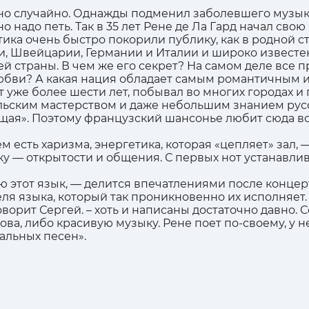
нно случайно. Однажды подменил заболевшего музыка
 надо петь. Так в 35 лет Рене де Ла Гард начал сво
ика очень быстро покорили публику, как в родной стр
ии, Швейцарии, Германии и Италии и широко извест
 страны. В чем же его секрет? На самом деле все пр
любви? А какая нация обладает самым романтичным 
т уже более шести лет, побывал во многих городах 
ским мастерством и даже небольшим знанием русско
ющая». Поэтому французский шансонье любит сюда в
нем есть харизма, энергетика, которая «цепляет» зал,
еку — открытости и общения. С первых нот устанавли
ю этот язык, — делится впечатлениями после концерт
ля языка, который так проникновенно их исполняет
оворит Сергей. – хоть и написаны достаточно давно.
ова, либо красивую музыку. Рене поет по-своему, у н
альных песен».