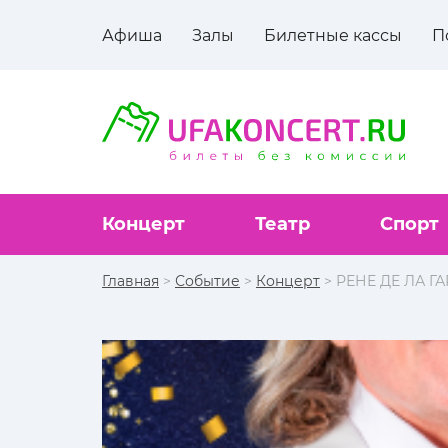
Афиша
Залы
Билетные кассы
П
Концерт
Театр
Спорт
Главная
>
Событие
>
Концерт
> РЕНЕ ДЕ ЛА ГА