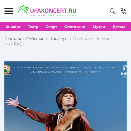
Концерт
Театр
Спорт
Фестивали
Музеи
Детям
Главная
>
Событие
>
Концерт
> Открытие сезона
«МИРАС»