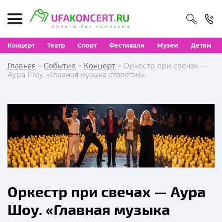
Концерт
Театр
Спорт
Фестивали
Музеи
Детям
Главная
>
Событие
>
Концерт
> Оркестр при свечах —
Аура Шоу. «Главная музыка столетия»
Оркестр при свечах — Аура
Шоу. «Главная музыка