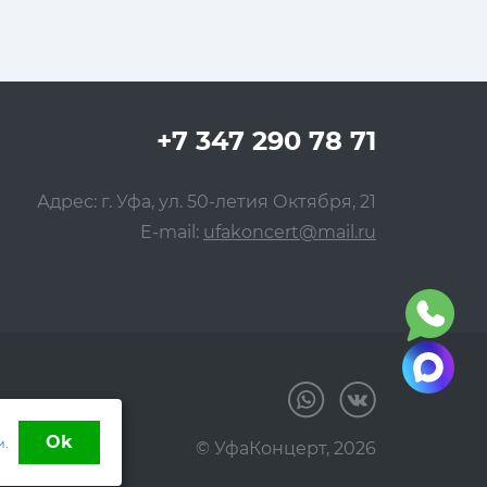
+7 347 290 78 71
Адрес: г. Уфа, ул. 50-летия Октября, 21
E-mail:
ufakoncert@mail.ru
Ok
и
.
© УфаКонцерт,
2026