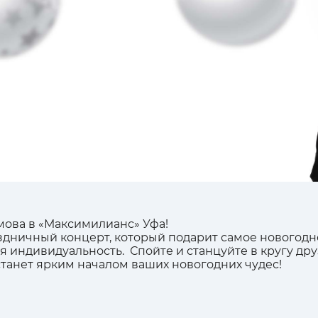
 Галимовым
ксимилианс"
1200 - 2500 руб.
мова в «Максимилианс» Уфа!
ничный концерт, который подарит самое новогоднее
я индивидуальность. Спойте и станцуйте в кругу др
станет ярким началом ваших новогодних чудес!