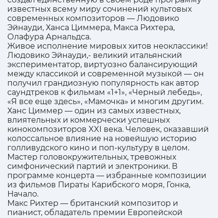
известных всему миру сочинений культовых
современных композиторов — Людовико
Эйнауди, Ханса Циммера, Макса Рихтера,
Олафура Арнальдса.
Живое исполнение мировых хитов неоклассики!
Людовико Эйнауди,- великий итальянский
экспериментатор, виртуозно балансирующий
между классикой и современной музыкой — он
получил грандиозную популярность как автор
саундтреков к фильмам «1+1», «Черный лебедь»,
«Я все еще здесь», «Мамочка» и многим другим.
Ханс Циммер — один из самых известных,
влиятельных и коммерчески успешных
кинокомпозиторов XXI века. Человек, оказавший
колоссальное влияние на новейшую историю
голливудского кино и поп-культуру в целом.
Мастер головокружительных, тревожных
симфонический партий и электроники. В
программе концерта — избранные композиции
из фильмов Пираты Карибского моря, Гонка,
Начало.
Макс Рихтер — британский композитор и
пианист, обладатель премии Европейской