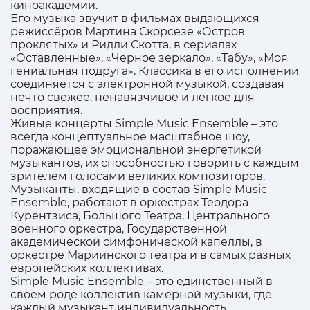
киноакадемии.
Его музыка звучит в фильмах выдающихся
режиссёров Мартина Скорсезе «Остров
проклятых» и Ридли Скотта, в сериалах
«Оставленные», «Черное зеркало», «Табу», «Моя
гениальная подруга». Классика в его исполнении
соединяется с электронной музыкой, создавая
нечто свежее, ненавязчивое и легкое для
восприятия.
Живые концерты Simple Music Ensemble – это
всегда концептуальное масштабное шоу,
поражающее эмоциональной энергетикой
музыкантов, их способностью говорить с каждым
зрителем голосами великих композиторов.
Музыканты, входящие в состав Simple Music
Ensemble, работают в оркестрах Теодора
Курентзиса, Большого Театра, Центрального
военного оркестра, Государственной
академической симфонической капеллы, в
оркестре Мариинского театра и в самых разных
европейских коллективах.
Simple Music Ensemble – это единственный в
своем роде коллектив камерной музыки, где
каждый музыкант индивидуальность,