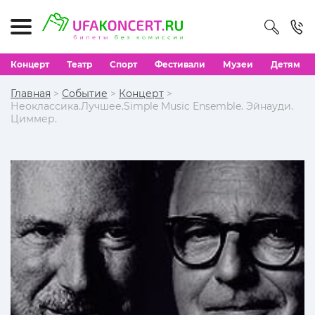
Концерт
Театр
Спорт
Фестивали
Музеи
Детям
Главная
>
Событие
>
Концерт
>
Неоклассика.Лучшее.Simple Music Ensemble. Эйнауди.
Циммер.