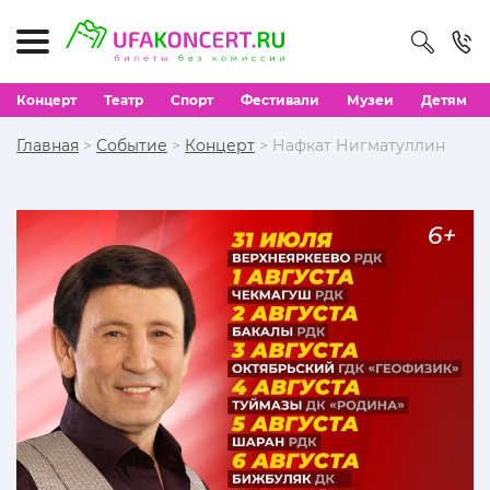
Концерт
Театр
Спорт
Фестивали
Музеи
Детям
Главная
>
Событие
>
Концерт
> Нафкат Нигматуллин