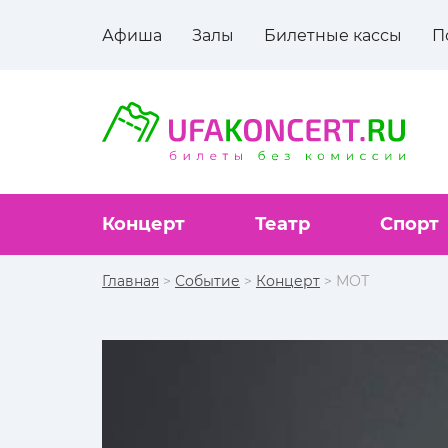
Афиша
Залы
Билетные кассы
П
Концерт
Театр
Спорт
Главная
>
Событие
>
Концерт
> МОТ