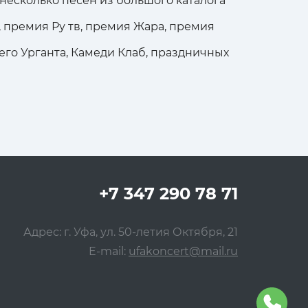
шь несколько песен из большого каталога
 премия Ру тв, премия Жара, премия
его Урганта, Камеди Клаб, праздничных
+7 347 290 78 71
Адрес: г. Уфа, ул. 50-летия Октября, 21
E-mail:
ufakoncert@mail.ru