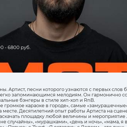
0 - 6800 руб.
ы. Артист, песни которого узнаются с первых слов
 легко запоминающимся мелодиям. Он гармонично со
альные бэнгеры в стиле хип-хоп и RnB.
ое громкое караоке в городе», самые «замурашечн
а месте. Десятилетний опыт работы Артиста на сцен
аскачать площадку любой величины и мероприятие 
и не случайны», «мурашками», «день и ночь», «мама, я 