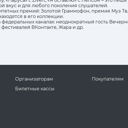
y, «Паруса» с Zivert, «Я оставлю» с Лепсом – это ли
ой вкус и для любого поколения слушателей.
тетных премий: Золотой Граммофон, премия Муз Тв,
аходятся в его коллекции.
а федеральных каналах: неоднократный гость Вечерн
 фестивалей ВКонтакте, Жара и др.
Организаторам
Покупателям
Билетные кассы