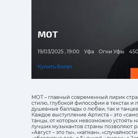
МОТ
19/03/2025 , 19:00
Уфа
Огни Уфы
450
Купить билет
МОТ – главный современный лирик стран
стилю, глубокой философии в текстах и
душевные баллады о любви, так и танцев
Каждое выступление Артиста – это «сам
танцы, от которых невозможно устоять н
лучших музыкантов страны позволяют р
«Август – это ты», «капкан», «случайност