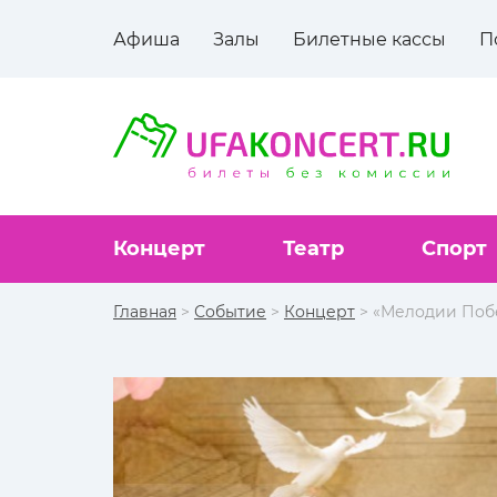
Афиша
Залы
Билетные кассы
П
Концерт
Театр
Спорт
Главная
>
Событие
>
Концерт
> «Мелодии Побе