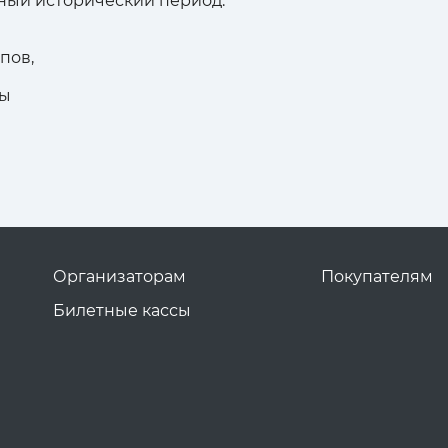
жный исторический период.
пов,
вы
Организаторам
Покупателям
Билетные кассы