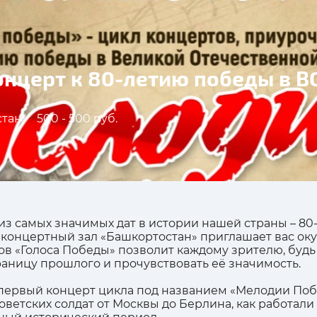
нцерт к 80-летию победы в В
стан"
500 - 500 руб.
из самых значимых дат в истории нашей страны – 80
концертный зал «Башкортостан» приглашает вас окун
ов «Голоса Победы» позволит каждому зрителю, будь
раницу прошлого и прочувствовать её значимость.
ёт первый концерт цикла под названием «Мелодии По
оветских солдат от Москвы до Берлина, как работали