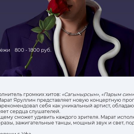
дёжи
800 - 1800 руб.
олнитель громких хитов:
«Сагынырсын», «Парым син»,
 Марат Яруллин представляет новую концертную прог
арекомендовал себя как уникальный артист, облада
яет сердца слушателей.
ему сможет удивить каждого зрителя. Марат исполн
разы, зажигательные танцы, мощный звук и свет, п