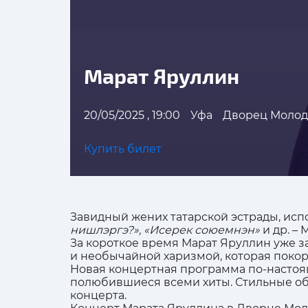
Марат Яруллин
20/05/2025 , 19:00
Уфа
Дворец Моло
Купить билет
Завидный жених татарской эстрады, исп
нишлэргэ?», «Исерек союемнэн»
и др. –
За короткое время Марат Яруллин уже з
и необычайной харизмой, которая покор
Новая концертная программа по-настоящ
полюбившиеся всеми хиты. Стильные об
концерта.