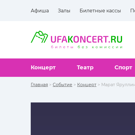
Афиша
Залы
Билетные кассы
П
Концерт
Театр
Спорт
Главная
>
Событие
>
Концерт
> Марат Ярулли