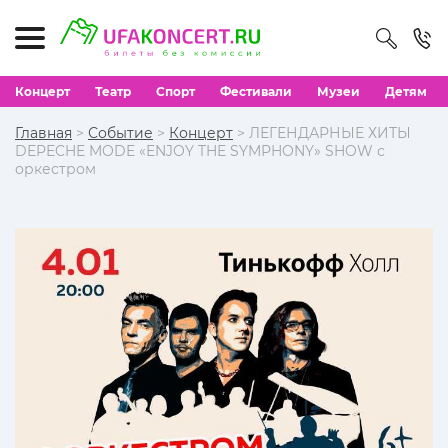
Концерт
Театр
Спорт
Фестивали
Музеи
Детям
Главная
>
Событие
>
Концерт
> ЛЕГЕНДАРНЫЕ ХИТЫ
DEPECHE MODE «ENJOY THE SYMPHONY» SHOW с
оркестром