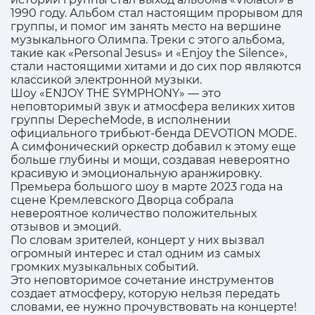
1990 году. Альбом стал настоящим прорывом для
группы, и помог им занять место на вершине
музыкального Олимпа. Треки с этого альбома,
такие как «Personal Jesus» и «Enjoy the Silence»,
стали настоящими хитами и до сих пор являются
классикой электронной музыки.
Шоу «ENJOY THE SYMPHONY» — это
неповторимый звук и атмосфера великих хитов
группы DepecheMode, в исполнении
официального трибьют-бенда DEVOTION MODE.
А симфонический оркестр добавил к этому еще
больше глубины и мощи, создавая невероятно
красивую и эмоциональную аранжировку.
Премьера большого шоу в марте 2023 года на
сцене Кремлевского Дворца собрала
невероятное количество положительных
отзывов и эмоций.
По словам зрителей, концерт у них вызвал
огромный интерес и стал одним из самых
громких музыкальных событий.
Это неповторимое сочетание инструментов
создает атмосферу, которую нельзя передать
словами, ее нужно прочувствовать на концерте!