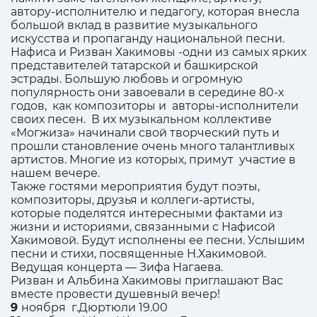
автору-исполнителю и педагогу, которая внесла
большой вклад в развитие музыкального
искусства и пропаганду национальной песни.
Нафиса и Ризван Хакимовы -одни из самых ярких
представителей татарской и башкирской
эстрады. Большую любовь и огромную
популярность они завоевали в середине 80-х
годов, как композиторы и авторы-исполнители
своих песен. В их музыкальном коллективе
«Могжиза» начинали свой творческий путь и
прошли становление очень много талантливых
артистов. Многие из которых, примут участие в
нашем вечере.
Также гостями мероприятия будут поэты,
композиторы, друзья и коллеги-артисты,
которые поделятся интересными фактами из
жизни и историями, связанными с Нафисой
Хакимовой. Будут исполнены ее песни. Услышим
песни и стихи, посвященные Н.Хакимовой.
Ведущая концерта — Зифа Нагаева.
Ризван и Альбина Хакимовы приглашают Вас
вместе провести душевный вечер!
9
ноября г.Дюртюли 19.00