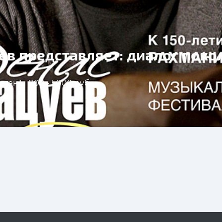
ев представляет: диалог поко
стан"
900 - 5000 руб.