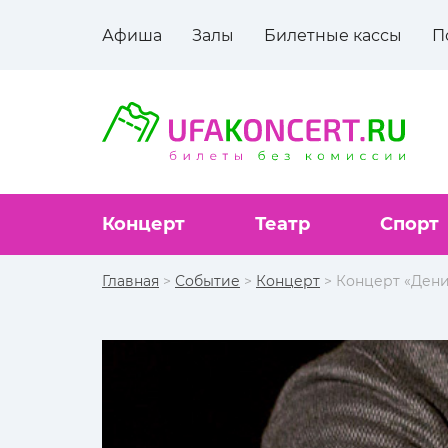
Афиша
Залы
Билетные кассы
П
Концерт
Театр
Спорт
Главная
>
Событие
>
Концерт
> Концерт «Дени