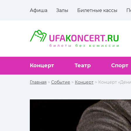
Афиша
Залы
Билетные кассы
П
Концерт
Театр
Спорт
Главная
>
Событие
>
Концерт
> Концерт «Дени