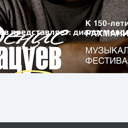
ев представляет: диалог поко
стан"
900 - 5000 руб.