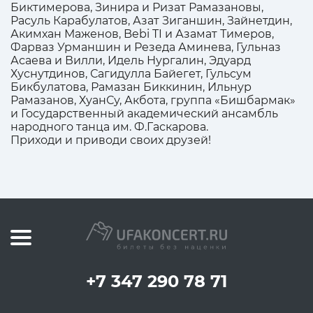
Биктимерова, Зинира и Ризат Рамазановы,
Расуль Карабулатов, Азат Зиганшин, Зайнетдин,
Акимхан Маженов, Bebi TI и Азамат Тимеров,
Фарваз Урманшин и Резеда Аминева, Гульназ
Асаева и Вилли, Идель Нургалин, Эдуард
Хуснутдинов, Сагидулла Байегет, Гульсум
Бикбулатова, Рамазан Биккинин, Ильнур
Рамазанов, ХуанСу, Акбота, группа «Бишбармак»
и Государственный академический ансамбль
народного танца им. Ф.Гаскарова.
Приходи и приводи своих друзей!
+7 347 290 78 71