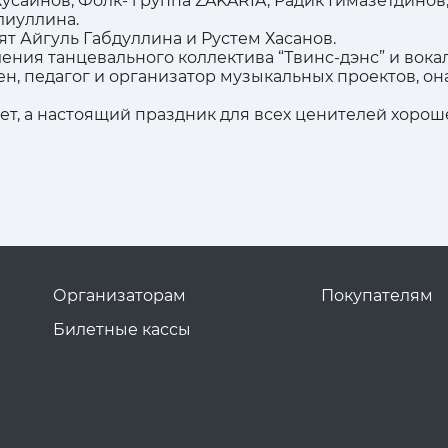
Хусаинов, Фолк- группа ZAKARIA, Радик Гимазетдино
лиуллина.
 Айгуль Габдуллина и Рустем Хасанов.
ния танцевального коллектива “Твинс-дэнс” и вокал
ен, педагог и организатор музыкальных проектов, о
чет, а настоящий праздник для всех ценителей хорош
Организаторам
Покупателям
Билетные кассы