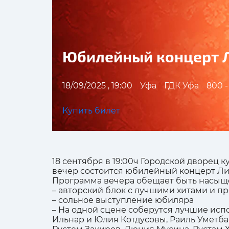
Юбилейный концерт 
18/09/2025 , 19:00
Уфа
ГДК Уфа
800 -
Купить билет
18 сентября в 19:00ч Городской дворец 
вечер состоится юбилейный концерт Лил
Программа вечера обещает быть насыще
– авторский блок с лучшими хитами и 
– сольное выступление юбиляра
– На одной сцене соберутся лучшие исп
Ильнар и Юлия Котдусовы, Раиль Уметбае