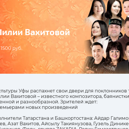
Лилии Вахитовой
 1500 руб.
культуры Уфы распахнет свои двери для поклонников 
ии Вахитовой – известного композитора, баянистки
нной и разнообразной. Зрителей ждет:
премьерами новых произведений
олнители Татарстана и Башкортостана: Айдар Галимо
в, Азат Вахитов, Айсылу Такиянузова, Гузель Динике