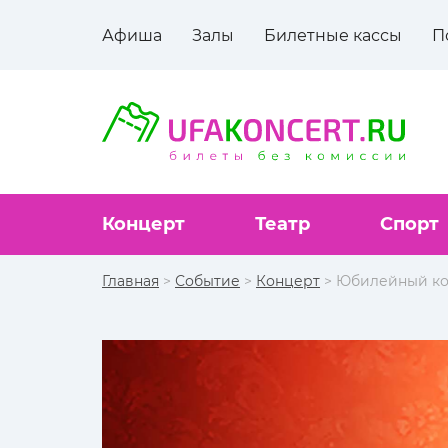
Афиша
Залы
Билетные кассы
П
Концерт
Театр
Спорт
Главная
>
Событие
>
Концерт
> Юбилейный ко