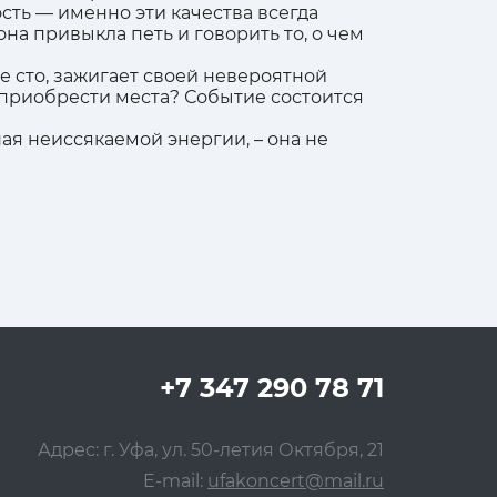
сть — именно эти качества всегда
на привыкла петь и говорить то, о чем
е сто, зажигает своей невероятной
 приобрести места? Событие состоится
ая неиссякаемой энергии, – она не
+7 347 290 78 71
Адрес: г. Уфа, ул. 50-летия Октября, 21
E-mail:
ufakoncert@mail.ru