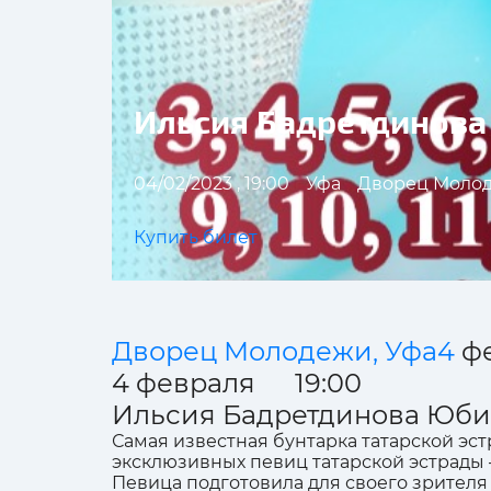
Ильсия Бадретдинова
04/02/2023 , 19:00
Уфа
Дворец Моло
Купить билет
Дворец Молодежи, Уфа4
ф
4 февраля 19:00
Ильсия Бадретдинова Юби
Самая известная бунтарка татарской эст
эксклюзивных певиц татарской эстрады 
Певица подготовила для своего зрителя 