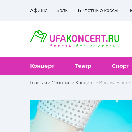
Афиша
Залы
Билетные кассы
П
Концерт
Театр
Спорт
Главная
>
Событие
>
Концерт
> Ильсия Бадре