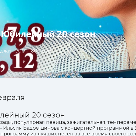
 Юбилейный 20 сезон
дёжи
700 - 1800 руб.
евраля
лейный 20 сезон
рады, популярная певица, зажигательная, темпераме
– Ильсия Бадретдинова с концертной программой в 
программу из лучших песен за все время своего сол