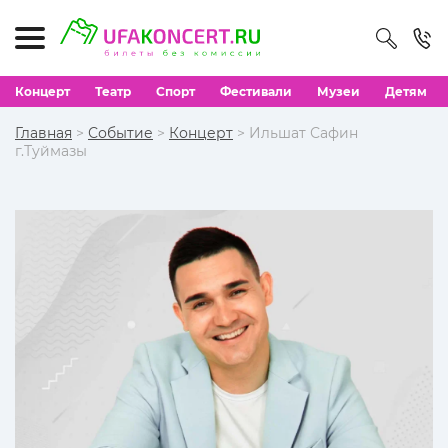
Концерт
Театр
Спорт
Фестивали
Музеи
Детям
Главная
>
Событие
>
Концерт
> Ильшат Сафин
г.Туймазы