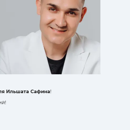
еля Ильшата Сафина
!
ий!