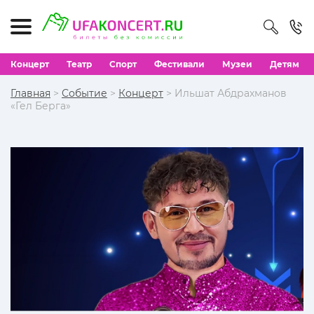
Концерт
Театр
Спорт
Фестивали
Музеи
Детям
Главная
>
Событие
>
Концерт
> Ильшат Абдрахманов
«Гел Берга»