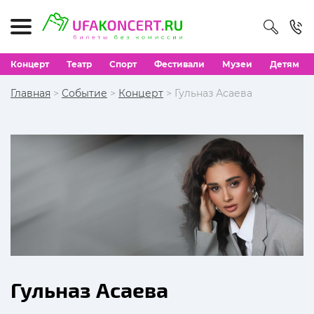
Концерт
Театр
Спорт
Фестивали
Музеи
Детям
Главная
>
Событие
>
Концерт
> Гульназ Асаева
Гульназ Асаева