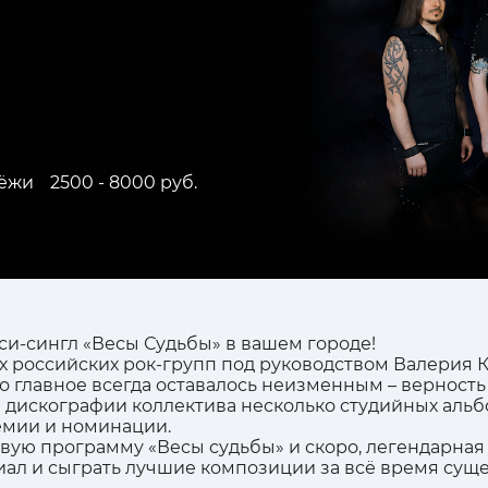
ёжи
2500 - 8000 руб.
и-сингл «Весы Судьбы» в вашем городе!
х российских рок-групп под руководством Валерия 
 главное всегда оставалось неизменным – верность 
дискографии коллектива несколько студийных альбо
емии и номинации.
овую программу «Весы судьбы» и скоро, легендарная
ал и сыграть лучшие композиции за всё время суще