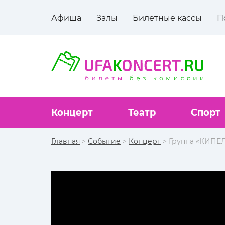
Афиша
Залы
Билетные кассы
П
Концерт
Театр
Спорт
Главная
>
Событие
>
Концерт
> Группа «КИПЕ