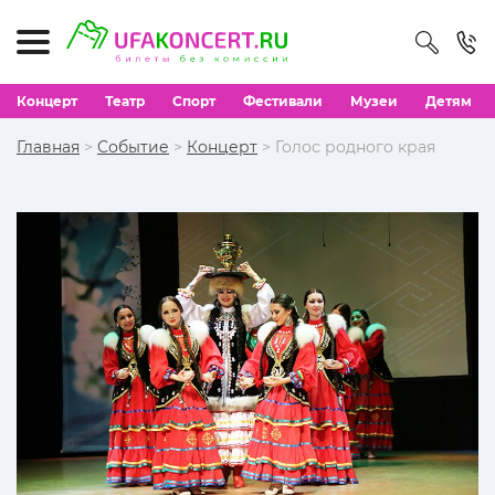
Концерт
Театр
Спорт
Фестивали
Музеи
Детям
Главная
>
Событие
>
Концерт
> Голос родного края