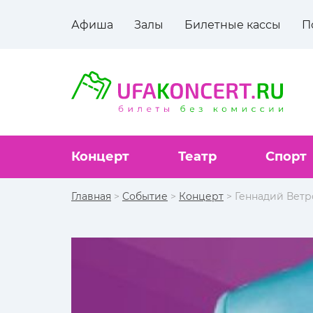
Афиша
Залы
Билетные кассы
П
Концерт
Театр
Спорт
Главная
>
Событие
>
Концерт
> Геннадий Ветр