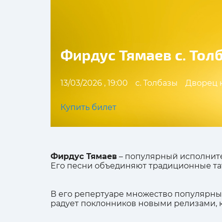
Фирдус Тямаев с. Тол
13/03/2026 , 19:00
с. Толбазы
Дворец 
Купить билет
Фирдус Тямаев
– популярный исполните
Его песни объединяют традиционные та
В его репертуаре множество популярных 
радует поклонников новыми релизами, к