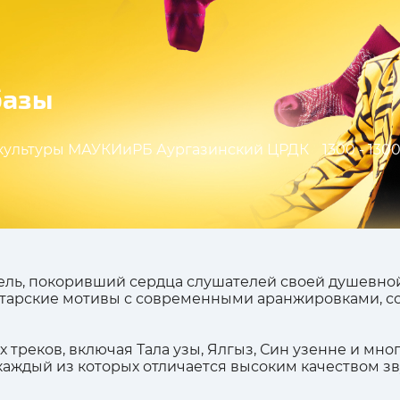
базы
культуры МАУКИиРБ Аургазинский ЦРДК
1300 - 1300
ль, покоривший сердца слушателей своей душевной
тарские мотивы с современными аранжировками, со
треков, включая Тала узы, Ялгыз, Син узенне и мно
аждый из которых отличается высоким качеством зв