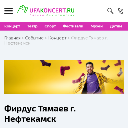
Концерт
Театр
Спорт
Фестивали
Музеи
Детям
Главная
>
Событие
>
Концерт
> Фирдус Тямаев г.
Нефтекамск
Фирдус Тямаев г.
Нефтекамск