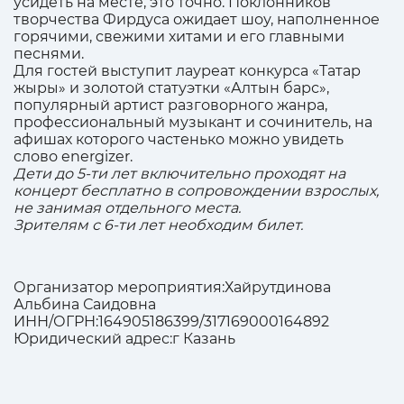
усидеть на месте, это точно. Поклонников
творчества Фирдуса ожидает шоу, наполненное
горячими, свежими хитами и его главными
песнями.
Для гостей выступит лауреат конкурса «Татар
жыры» и золотой статуэтки «Алтын барс»,
популярный артист разговорного жанра,
профессиональный музыкант и сочинитель, на
афишах которого частенько можно увидеть
слово energizer.
Дети до 5-ти лет включительно проходят на
концерт бесплатно в сопровождении взрослых,
не занимая отдельного места.
Зрителям с 6-ти лет необходим билет.
Организатор мероприятия:Хайрутдинова
Альбина Саидовна
ИНН/ОГРН:164905186399/317169000164892
Юридический адрес:г Казань