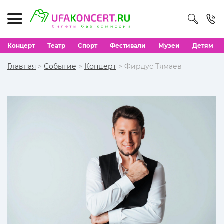
Концерт
Театр
Спорт
Фестивали
Музеи
Детям
Главная
>
Событие
>
Концерт
> Фирдус Тямаев