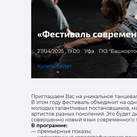
«Фестиваль современ
27/04/2025 , 19:00
Уфа
ГКЗ "Башкорто
Купить билет
Приглашаем Вас на уникальное танцева
В этом году фестиваль объединит на о
молодых талантливых постановщиков, ма
артистов разных поколений. Это будет д
совершенно новый язык современного т
В программе:
— премьерные показы;