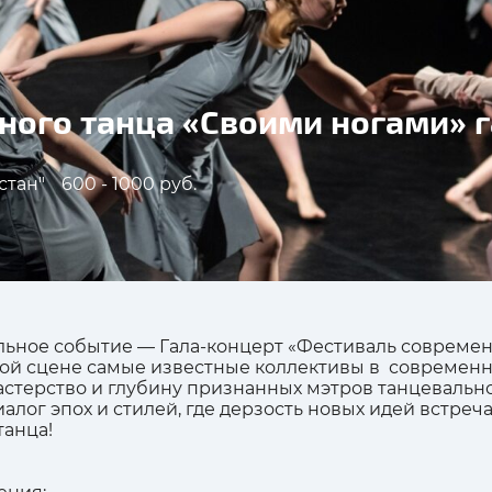
ного танца «Своими ногами» 
стан"
600 - 1000 руб.
льное событие — Гала-концерт «Фестиваль современ
дной сцене самые известные коллективы в современ
стерство и глубину признанных мэтров танцевально
иалог эпох и стилей, где дерзость новых идей встре
анца!