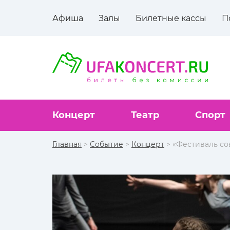
Афиша
Залы
Билетные кассы
П
Концерт
Театр
Спорт
Главная
>
Событие
>
Концерт
> «Фестиваль со